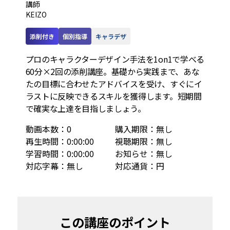
講師
KEIZO
添削付き
個別指導
キャラデザ
プロのキャラクターデザイン手法を1on1で学べる
60分×2回の添削講座。基礎から実践まで、あな
たの目標に合わせたアドバイスを受け、すぐにイ
ラストに反映できるスキルを獲得します。短期間
で確実な上達を目指しましょう。 
動画本数
：
0
購入期限
：
無し
再生時間
：
0:00:00
視聴期限
：
無し
学習時間
：
0:00:00
お知らせ
：
無し
対応字幕
：
無し
対応通貨
：
円
この講座のポイント