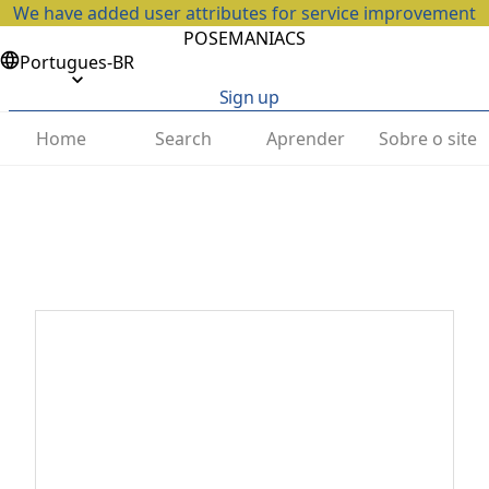
We have added user attributes for service improvement
POSEMANIACS
Portugues-BR
Sign up
Home
Search
Aprender
Sobre o site