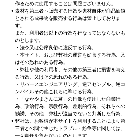
作るために使用することは問題ございません。
•
素材を第三者へ販売する行為や素材自体が商品価値
とされる成果物を販売する行為は禁止しておりま
す。

また、利用者は以下の行為を行なってはならないも
のとします。

・法令又は公序良俗に違反する行為。

・本サイト、および弊社の運営を妨害する行為、又
はその恐れのある行為。

・弊社や他の利用者、その他の第三者に損害を与え
る行為、又はその恐れのある行為。

・リバースエンジニアリング、逆アセンブル、逆コ
ンパイルその他これらに準じる行為。

・「なかやまきんに君」の肖像を使用した商業行
為、政治行為、宗教行為、差別的行為、それらへの
勧誘、その他、弊社が適当でないと判断した行為。
•
弊社は、お客様が本サイトを利用することにより第
三者との間で生じたトラブル・紛争等に関しては、
一切責任を負わないものとします。