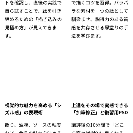
トを確認し、直後の実践で
で描くコツを習得。バラバ
自ら試すことで、絵を引き
ラな素材を一つの絵として
締めるための「描き込みの
馴染ませ、説得力のある質
見極め方」が見えてきま
感を共存させる厚塗りの手
す。
法を学びます。
視覚的な魅力を高める「シ
上達をその場で実感できる
ズル感」の表現術
「加筆修正」と復習用PSD
照り、油膜、ソースの粘度
講評後の10分間で「どこ
など、食品の魅力を決める
を直せば劇的に良くなる