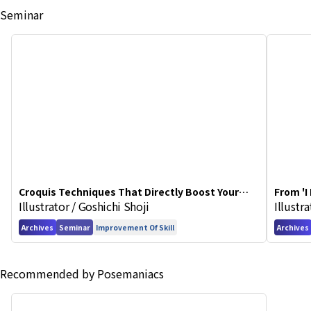
Seminar
Croquis Techniques That Directly Boost Your
From 'I
Illustrator / Goshichi Shoji
Illustr
Illustration Skills
in Art 
Archives
Seminar
Improvement Of Skill
Archives
Recommended by Posemaniacs