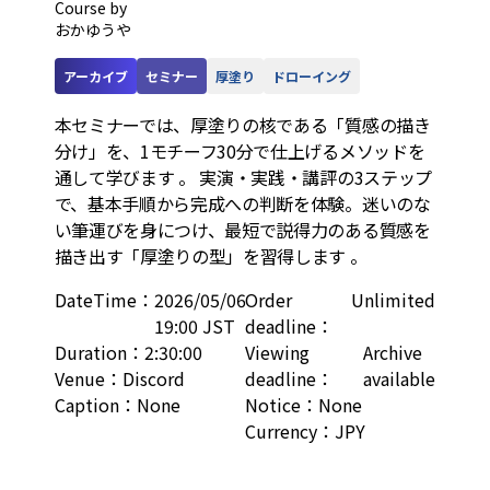
Course by
おかゆうや
アーカイブ
セミナー
厚塗り
ドローイング
本セミナーでは、厚塗りの核である「質感の描き
分け」を、1モチーフ30分で仕上げるメソッドを
通して学びます 。 実演・実践・講評の3ステップ
で、基本手順から完成への判断を体験。迷いのな
い筆運びを身につけ、最短で説得力のある質感を
描き出す「厚塗りの型」を習得します 。
DateTime
：
2026/05/06
Order
Unlimited
19:00 JST
deadline
：
Duration
：
2:30:00
Viewing
Archive
Venue
：
Discord
deadline
：
available
Caption
：
None
Notice
：
None
Currency
：
JPY