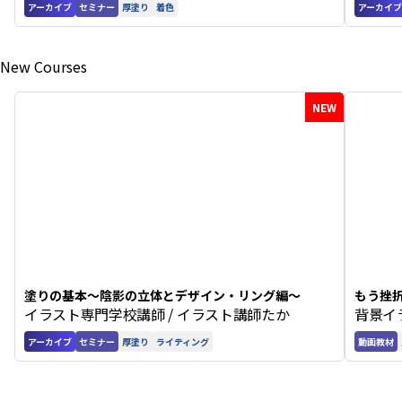
アーカイブ
セミナー
厚塗り
着色
アーカイブ
New Courses
NEW
塗りの基本〜陰影の立体とデザイン・リング編〜
もう挫
イラスト専門学校講師 / イラスト講師たか
背景イ
アーカイブ
セミナー
厚塗り
ライティング
動画教材