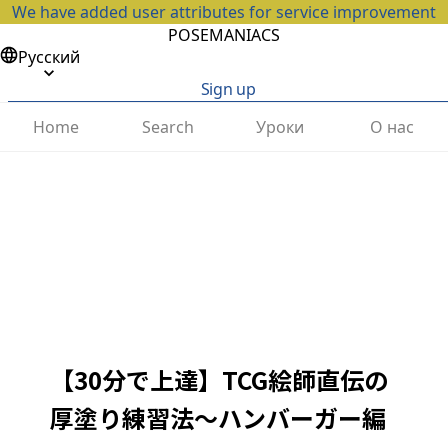
We have added user attributes for service improvement
POSEMANIACS
Русский
Sign up
Home
Search
Уроки
О нас
【30分で上達】TCG絵師直伝の
厚塗り練習法〜ハンバーガー編