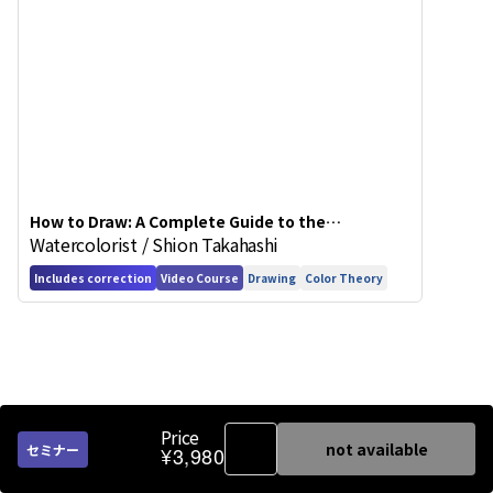
How to Draw: A Complete Guide to the
Watercolorist / Shion Takahashi
Fundamentals of Improving Your Art
Includes correction
Video Course
Drawing
Color Theory
Price
not available
セミナー
¥3,980