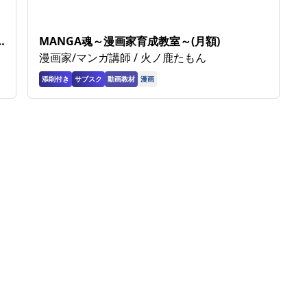
MANGA魂～漫画家育成教室～(月額)
漫画家/マンガ講師 / 火ノ鹿たもん
添削付き
サブスク
動画教材
漫画