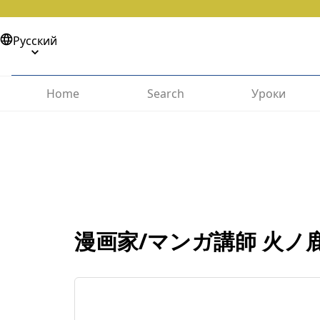
Русский
Home
Search
Уроки
漫画家/マンガ講師 火ノ鹿