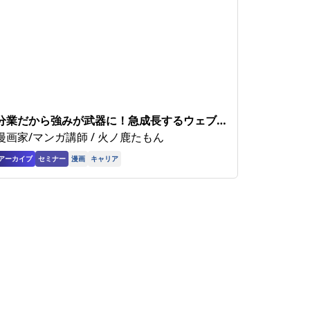
分業だから強みが武器に！急成長するウェブ
トゥーン〜縦読み漫画の今と稼ぎ方 アーカ
漫画家/マンガ講師 / 火ノ鹿たもん
イブ
アーカイブ
セミナー
漫画
キャリア