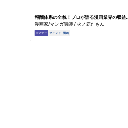
報酬体系の全貌！プロが語る漫画業界の収益
のカラクリ
漫画家/マンガ講師 / 火ノ鹿たもん
セミナー
マインド
漫画