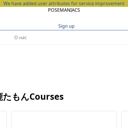
We have added user attributes for service improvement
POSEMANIACS
Sign up
О нас
たもんCourses