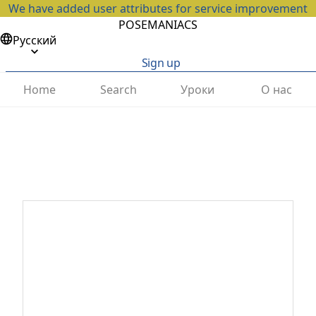
We have added user attributes for service improvement
POSEMANIACS
Русский
Sign up
Home
Search
Уроки
О нас