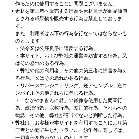
作るために使用することは問題ございません。
•
素材を第三者へ販売する行為や素材自体が商品価値
とされる成果物を販売する行為は禁止しておりま
す。

また、利用者は以下の行為を行なってはならないも
のとします。

・法令又は公序良俗に違反する行為。

・本サイト、および弊社の運営を妨害する行為、又
はその恐れのある行為。

・弊社や他の利用者、その他の第三者に損害を与え
る行為、又はその恐れのある行為。

・リバースエンジニアリング、逆アセンブル、逆コ
ンパイルその他これらに準じる行為。

・「なかやまきんに君」の肖像を使用した商業行
為、政治行為、宗教行為、差別的行為、それらへの
勧誘、その他、弊社が適当でないと判断した行為。
•
弊社は、お客様が本サイトを利用することにより第
三者との間で生じたトラブル・紛争等に関しては、
一切責任を負わないものとします。