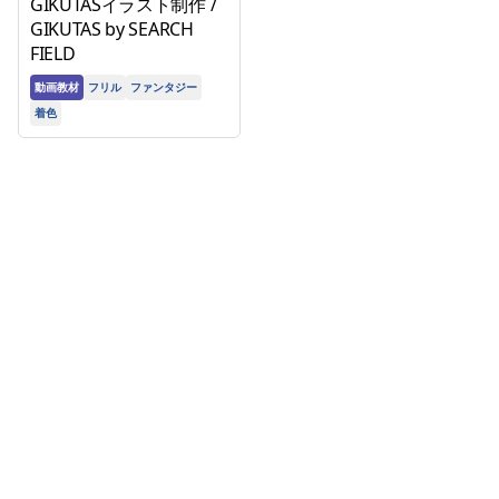
で！多彩なスタイルの女性
GIKUTASイラスト制作 /
の描き方マスター講座
GIKUTAS by SEARCH
FIELD
動画教材
フリル
ファンタジー
着色