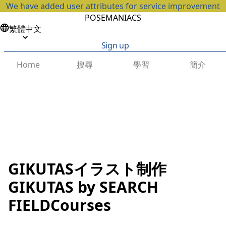
We have added user attributes for service improvement
POSEMANIACS
繁體中文
Sign up
搜尋
學習
簡介
Home
GIKUTASイラスト制作
GIKUTAS by SEARCH
FIELDCourses