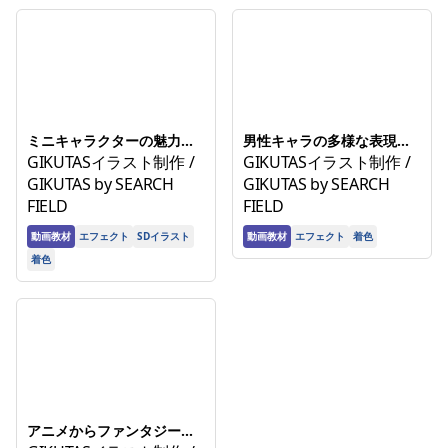
ミニキャラクターの魅力を
男性キャラの多様な表現を
引き出す！制作から商品化
GIKUTASイラスト制作 /
極める！基礎から応用まで
GIKUTASイラスト制作 /
までのノウハウ講座
解説講座
GIKUTAS by SEARCH
GIKUTAS by SEARCH
FIELD
FIELD
動画教材
エフェクト
SDイラスト
動画教材
エフェクト
着色
着色
アニメからファンタジーま