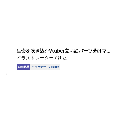
生命を吹き込むVtuber立ち絵パーツ分けマニ
ュアル
イラストレーター / ゆた
動画教材
キャラデザ
VTuber