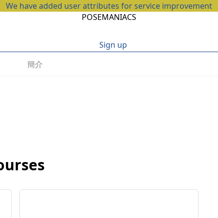
We have added user attributes for service improvement
POSEMANIACS
Sign up
簡介
rses