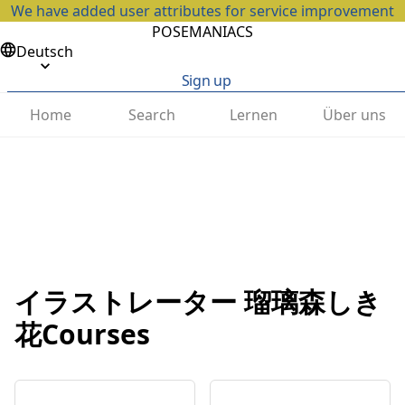
We have added user attributes for service improvement
POSEMANIACS
Deutsch
Sign up
Home
Search
Lernen
Über uns
イラストレーター 瑠璃森しき
花Courses