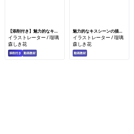
【添削付き】魅力的なキス
魅力的なキスシーンの描き
シーンの描き方講座
イラストレーター / 瑠璃
方講座
イラストレーター / 瑠璃
森しき花
森しき花
添削付き
動画教材
動画教材