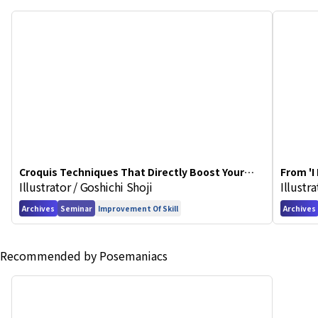
Croquis Techniques That Directly Boost Your
From 'I
Illustrator / Goshichi Shoji
Illustr
Illustration Skills
in Art 
Archives
Seminar
Improvement Of Skill
Archives
Recommended by Posemaniacs