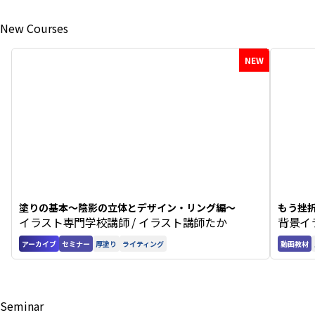
New Courses
NEW
塗りの基本〜陰影の立体とデザイン・リング編〜
もう挫
イラスト専門学校講師 / イラスト講師たか
背景イ
アーカイブ
セミナー
厚塗り
ライティング
動画教材
Seminar