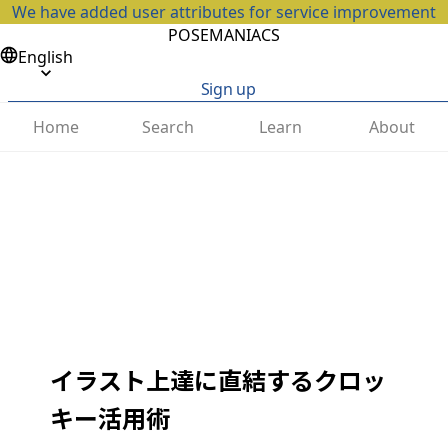
We have added user attributes for service improvement
POSEMANIACS
English
Sign up
Home
Search
Learn
About
イラスト上達に直結するクロッ
キー活用術