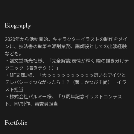
Biography
2020年から活動開始。キャラクターイラストの制作をメイ
ンに、技法書の執筆や添削業務、講師役としての出演経験
なども。

・誠文堂新光社様、「完全解説 表情が輝く 瞳の描き分けテ
クニック（描きテク！）」

・MF文庫J様、「大っっっっっっっっっっ嫌いなアイツと
テレパシーでつながったら！？（著：かつび圭尚）」イラ
スト担当

・株式会社パルミー様、「９周年記念イラストコンテス
ト」MV制作、審査員担当
Portfolio