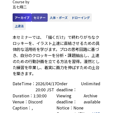
Course by
五七翔二
アーカイブ
セミナー
人体・ポーズ
ドローイング
上達法
本セミナーでは、「描くだけ」で終わりがちなク
ロッキーを、イラスト上達に直結させるための具
体的な活用術を学びます。プロの思考回路に基づ
き、自分のクロッキーを分析・課題抽出し、上達
のための行動計画を立てる方法を習得。漫然とし
た練習を卒業し、着実に画力を伸ばすための土台
を築きます。
DateTime
：
2026/04/17
Order
Unlimited
20:00 JST
deadline
：
Duration
：
1:30:00
Viewing
Archive
Venue
：
Discord
deadline
：
available
Caption
：
,
Notice
：
None