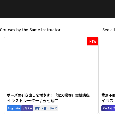
Courses by the Same Instructor
See all
NEW
ポーズの引き出しを増やす！『覚え模写』実践講座
背景不
イラストレーター / 五七翔二
イラス
本メソ
Aug Late
セミナー
模写
人体・ポーズ
アーカイブ