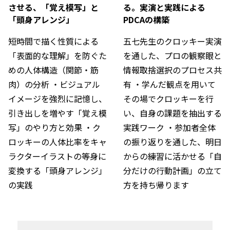
させる、「覚え模写」と
る。実演と実践による
「頭身アレンジ」
PDCAの構築
短時間で描く性質による
五七先生のクロッキー実演
「表面的な理解」を防ぐた
を通した、プロの観察眼と
めの人体構造（関節・筋
情報取捨選択のプロセス共
肉）の分析 ・ビジュアル
有 ・学んだ観点を用いて
イメージを強烈に記憶し、
その場でクロッキーを行
引き出しを増やす「覚え模
い、自身の課題を抽出する
写」のやり方と効果 ・ク
実践ワーク ・参加者全体
ロッキーの人体比率をキャ
の振り返りを通した、明日
ラクターイラストの等身に
からの練習に活かせる「自
変換する「頭身アレンジ」
分だけの行動計画」の立て
の実践
方を持ち帰ります