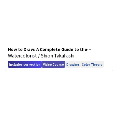
How to Draw: A Complete Guide to the
Watercolorist / Shion Takahashi
Fundamentals of Improving Your Art
Includes correction
Video Course
Drawing
Color Theory