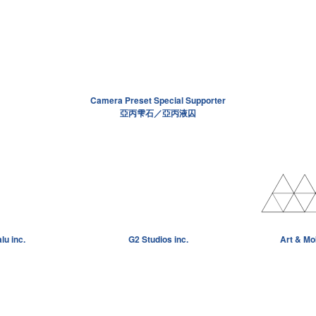
Camera Preset Special Supporter
亞丙雫石／亞丙液囚
alu inc.
G2 Studios inc.
Art & Mo