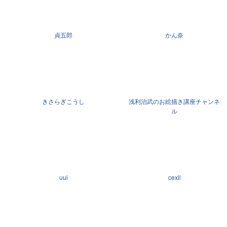
貞五郎
かん奈
きさらぎこうし
浅利治武のお絵描き講座チャンネ
ル
uui
cexil