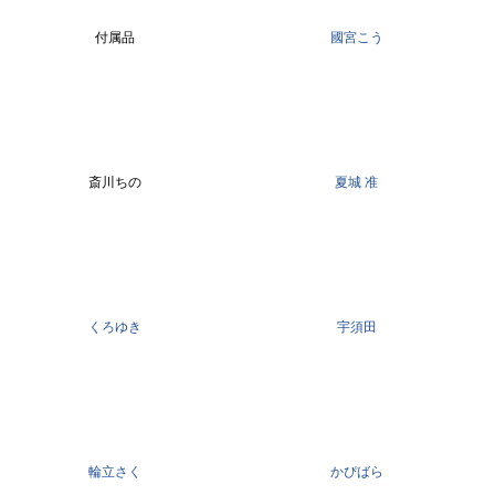
付属品
國宮こう
斎川ちの
夏城 准
くろゆき
宇須田
輪立さく
かぴばら