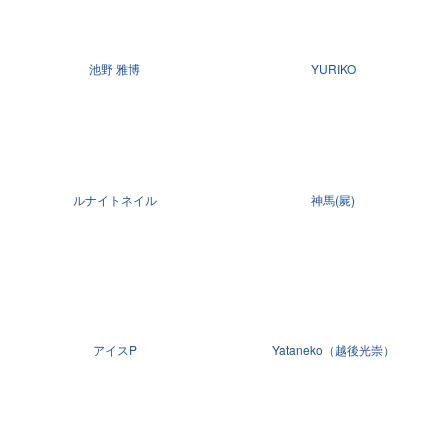
池野 雅博
YURIKO
ルナイトネイル
神馬(屍)
アイスP
Yataneko（越後光崇）