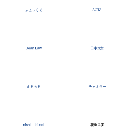
ふぇっくそ
SOTAI
Dean Law
田中太郎
えるある
チャオラー
nishitoshi.net
花重里実