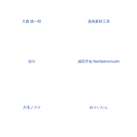
大庭 慎一郎
漫画素材工房
信斗
成田芋虫 NaritaImomushi
大滝ノスケ
めりいたん