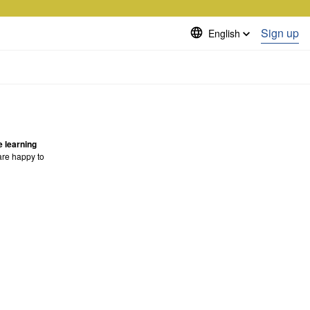
Sign up
English
e learning
are happy to