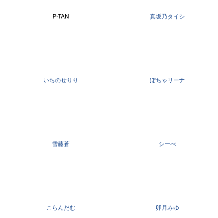
P-TAN
真坂乃タイシ
いちのせりり
ぽちゃリーナ
雪藤蒼
シーべ
こらんだむ
卯月みゆ