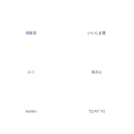
猫飯屋
いいじま凛
ルリ
新兵α
euraru
弋(ｼｷｶﾞﾏｴ)