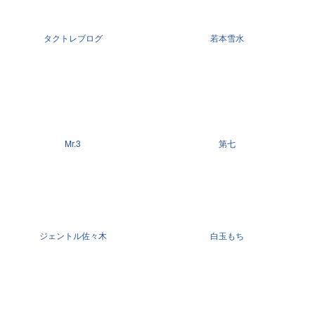
タクトレブログ
若本雪水
Mr.3
第七
ジェントル佐々木
白玉もち