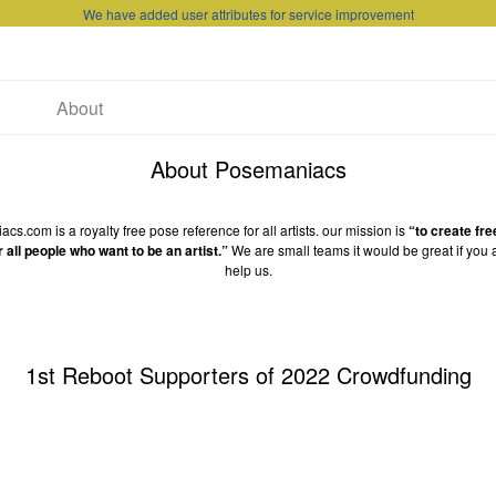
We have added user attributes for service improvement
About
About Posemaniacs
s.com is a royalty free pose reference for all artists. our mission is
“to create fre
r all people who want to be an artist.”
We are small teams it would be great if you 
help us.
1st Reboot Supporters of 2022 Crowdfunding