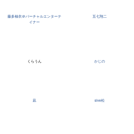
藤多柚衣＠バーチャルエンターテ
五七翔二
イナー
くらうん
かじの
凪
sive松