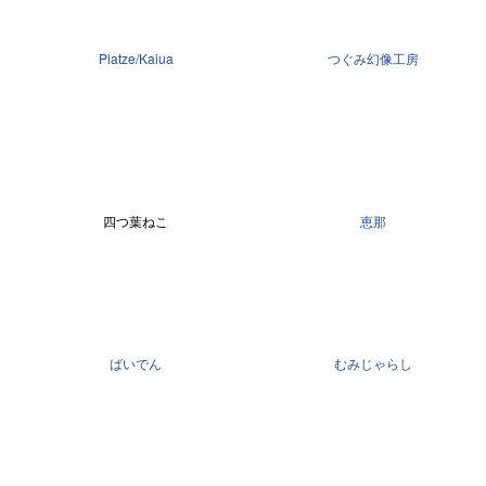
Platze/Kaiua
つぐみ幻像工房
四つ葉ねこ
恵那
ばいでん
むみじゃらし