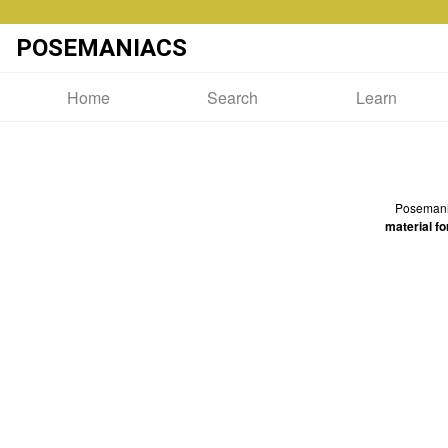
POSEMANIACS
Home
Search
Learn
Posemaniac
material fo