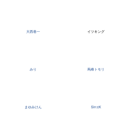
大西巷一
イツキング
みり
蔦峰トモリ
まゆみけん
Sin:cK