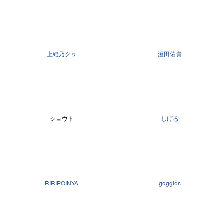
上総乃クゥ
澄田佑貴
ショウト
しげる
RIRIPOINYA
goggles