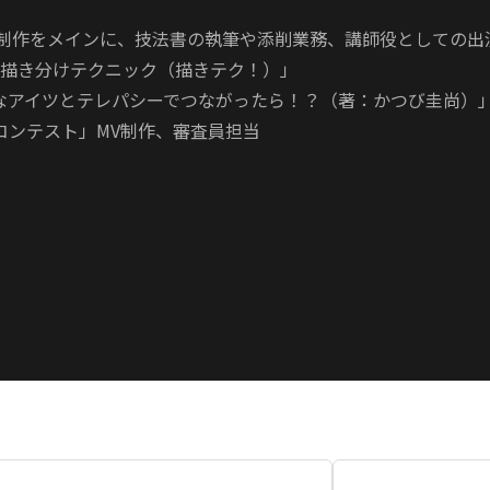
の制作をメインに、技法書の執筆や添削業務、講師役としての出
の描き分けテクニック（描きテク！）」

なアイツとテレパシーでつながったら！？（著：かつび圭尚）」
コンテスト」MV制作、審査員担当