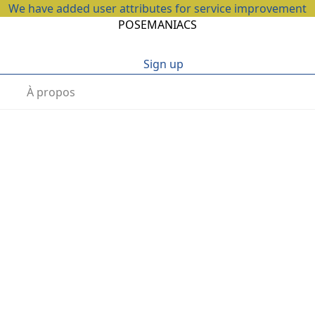
We have added user attributes for service improvement
POSEMANIACS
Sign up
À propos