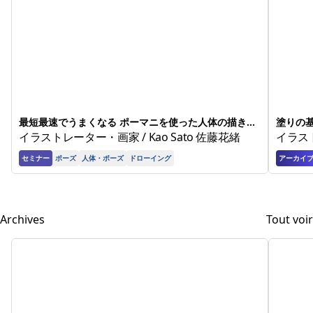
最短最速でうまくなる ポーマニを使った人体の描き方
塗りの
基礎
イラストレーター・画家 / Kao Sato 佐藤花緒
イラス
セミナー
ポーズ
人体・ポーズ
ドローイング
アーカイ
Archives
Tout voir