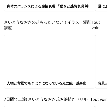
身体のバランスによる感情表現 『動きと感情表現 神技
足による
作画』
さいとうなおきの超もったいない！イラスト添削
Tout
講座
voir
人物と背景でちぐはぐになっている光に統一感を出そ
背景と
う『光・色彩を使いこなす』
ストな
7日間で上達! さいとうなおき式お絵描きドリル
Tout voir