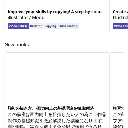
Improve your skills by copying! A step-by-step
Create 
course on the human body for beginners
illustrator / Mogu
Guide t
Illustr
Video Course
Drawing
Copying
Thick coating
Video Co
New books
｢絵｣の描き方。-画力向上の基礎理論を徹底解説-
模写で
この講座は画力向上を目指したい人の為に、作品
この講
制作の基礎知識を徹底解説した講座になります。
プアッ
専門用語、実践を踏まえ全分野で活用できる技術
術解剖