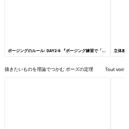
ポージングのルール: DAY2-6 『ポージング練習で「発
立体感を
見」を得よう』
見」を
描きたいものを理論でつかむ ポーズの定理
Tout voir