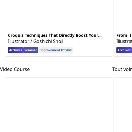
Croquis Techniques That Directly Boost Your
From 'I
Illustration Skills
Illustrator / Goshichi Shoji
in Art 
Illustr
Archives
Seminar
Improvement Of Skill
Archives
Video Course
Tout voir