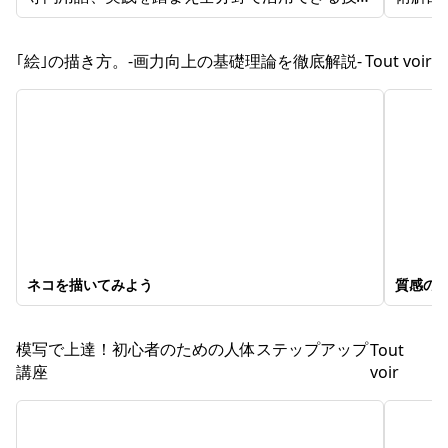
を学べます。 講座以外にも講師添削を通し具体
色塗り
的な改善と制作力を鍛えられます。
｢絵｣の描き方。-画力向上の基礎理論を徹底解説-
Tout voir
ネコを描いてみよう
質感の
模写で上達！初心者のための人体ステップアップ
Tout
講座
voir