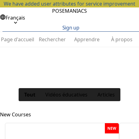
We have added user attributes for service improvement
POSEMANIACS
Français
Sign up
Page d'accueil
Rechercher
Apprendre
À propos
Tout
Vidéos éducatives
Articles
New Courses
NEW