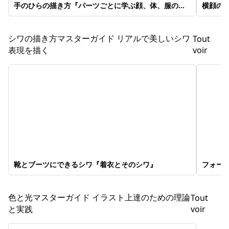
手のひらの描き方『パーツごとに学ぶ顔、体、服の描
横顔の
き方』
方』
シワの描き方マスターガイド リアルで美しいシワ
Tout
表現を描く
voir
靴とブーツにできるシワ『着衣とそのシワ』
フォー
そのシ
色と光マスターガイド イラスト上達のための理論
Tout
と実践
voir