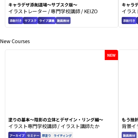
キャラデザ添削道場〜サブスク版〜
キャラ
イラストレーター / 専門学校講師 / KEIZO
イラスト
編〜
添削付き
サブスク
ライブ講義
動画教材
添削付き
New Courses
NEW
塗りの基本〜陰影の立体とデザイン・リング編〜
もう挫
イラスト専門学校講師 / イラスト講師たか
背景イ
アーカイブ
セミナー
厚塗り
ライティング
動画教材