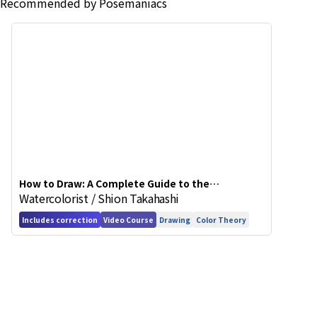
Recommended by Posemaniacs
How to Draw: A Complete Guide to the
Watercolorist / Shion Takahashi
Fundamentals of Improving Your Art
Includes correction
Video Course
Drawing
Color Theory