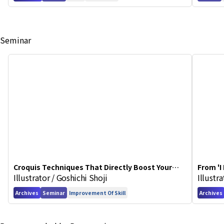
Seminar
Croquis Techniques That Directly Boost Your
From 'I
Illustrator / Goshichi Shoji
Illustr
Illustration Skills
in Art 
Archives
Seminar
Improvement Of Skill
Archives