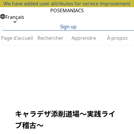
We have added user attributes for service improvement
POSEMANIACS
Français
Sign up
Page d'accueil
Rechercher
Apprendre
À propos
キャラデザ添削道場〜実践ライ
ブ稽古〜