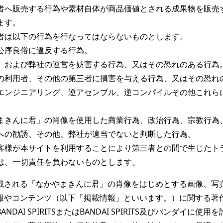
者へ販売する行為や素材自体が商品価値とされる成果物を販売
す。

者は以下の行為を行なってはならないものとします。

公序良俗に違反する行為。

、および弊社の運営を妨害する行為、又はその恐れのある行為。
の利用者、その他の第三者に損害を与える行為、又はその恐れの
エンジニアリング、逆アセンブル、逆コンパイルその他これら
まきんに君」の肖像を使用した商業行為、政治行為、宗教行為
への勧誘、その他、弊社が適当でないと判断した行為。
客様が本サイトを利用することにより第三者との間で生じたト
は、一切責任を負わないものとします。
載される「なかやまきんに君」の肖像をはじめとする画像、写
報やコンテンツ（以下「掲載情報」といいます。）に関する著
NDAI SPIRITSまたはBANDAI SPIRITS及びバンダイに使