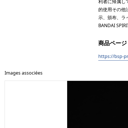
利者に帰属し
的使用その他
示、頒布、ラ
BANDAI S
商品ページ
https://bsp-p
Images associées