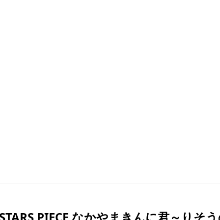
E STARS PIECE なかやまきんに君～りそ