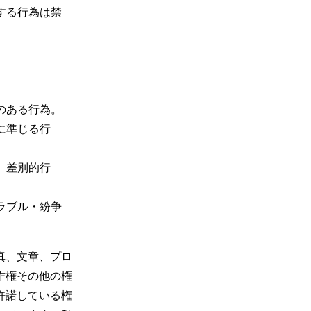
する行為は禁


ある行為。

に準じる行
、差別的行
ラブル・紛争
真、文章、プロ
作権その他の権
用を許諾している権