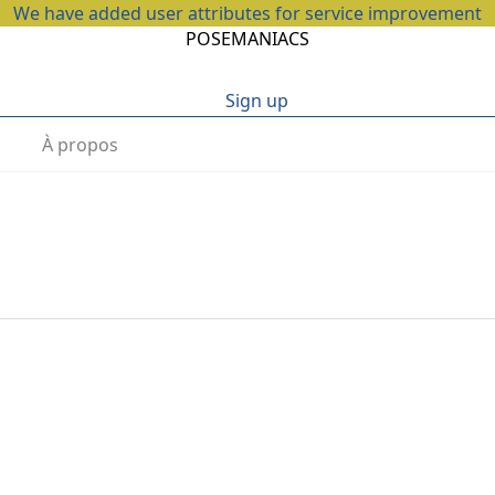
We have added user attributes for service improvement
POSEMANIACS
Sign up
À propos