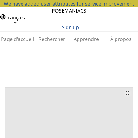
We have added user attributes for service improvement
POSEMANIACS
Français
Sign up
Page d'accueil
Rechercher
Apprendre
À propos