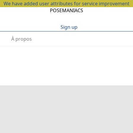
We have added user attributes for service improvement
POSEMANIACS
Sign up
À propos