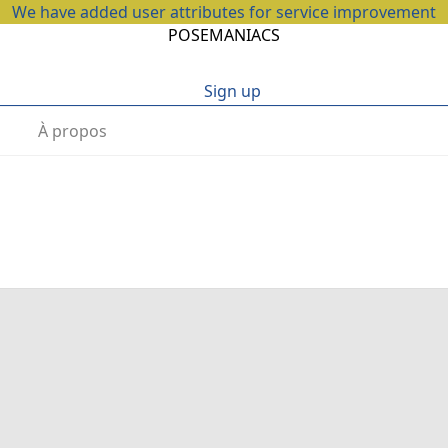
We have added user attributes for service improvement
POSEMANIACS
Sign up
À propos