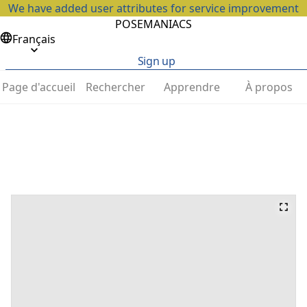
We have added user attributes for service improvement
POSEMANIACS
Français
Sign up
Page d'accueil
Rechercher
Apprendre
À propos