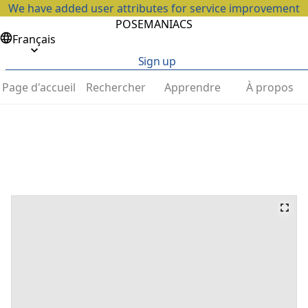
We have added user attributes for service improvement
POSEMANIACS
Français
Sign up
Page d'accueil
Rechercher
Apprendre
À propos