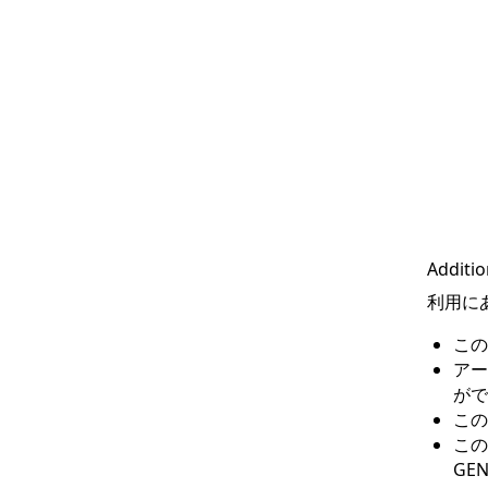
Additio
利用に
この
アー
がで
この
この
GEN