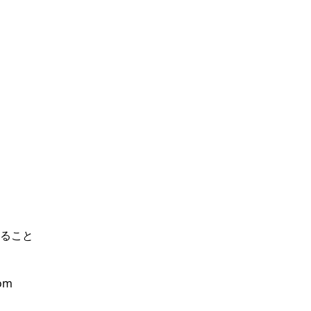
ること
om