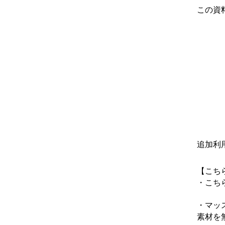
この資
追加利
【こち
・こち
・マッ
素材を