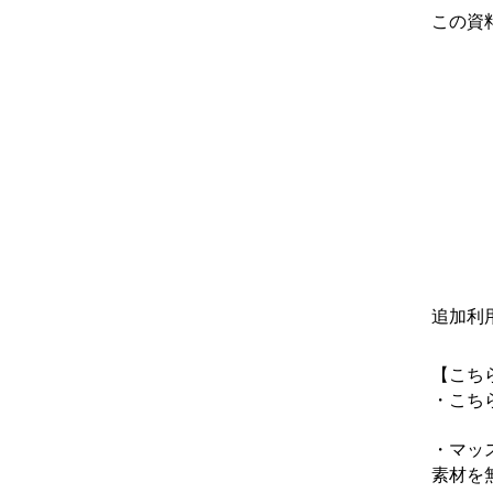
この資
追加利
【こち
・こち
・マッ
素材を