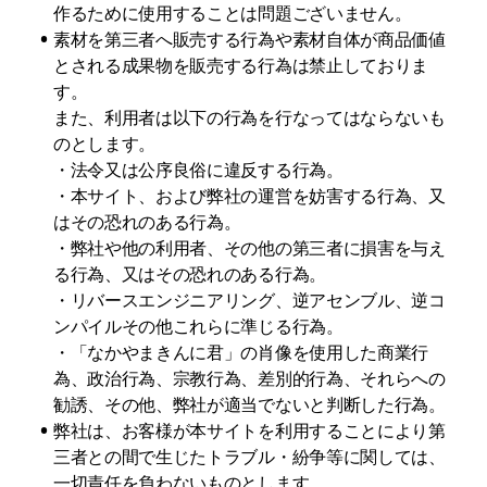
作るために使用することは問題ございません。
•
素材を第三者へ販売する行為や素材自体が商品価値
とされる成果物を販売する行為は禁止しておりま
す。

また、利用者は以下の行為を行なってはならないも
のとします。

・法令又は公序良俗に違反する行為。

・本サイト、および弊社の運営を妨害する行為、又
はその恐れのある行為。

・弊社や他の利用者、その他の第三者に損害を与え
る行為、又はその恐れのある行為。

・リバースエンジニアリング、逆アセンブル、逆コ
ンパイルその他これらに準じる行為。

・「なかやまきんに君」の肖像を使用した商業行
為、政治行為、宗教行為、差別的行為、それらへの
勧誘、その他、弊社が適当でないと判断した行為。
•
弊社は、お客様が本サイトを利用することにより第
三者との間で生じたトラブル・紛争等に関しては、
一切責任を負わないものとします。