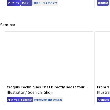
アーカイブ
セミナー
厚塗り
ライティング
動画教材
Seminar
Croquis Techniques That Directly Boost Your
From 'I
Illustrator / Goshichi Shoji
Illustr
Illustration Skills
in Art 
Archives
Seminar
Improvement Of Skill
Archives