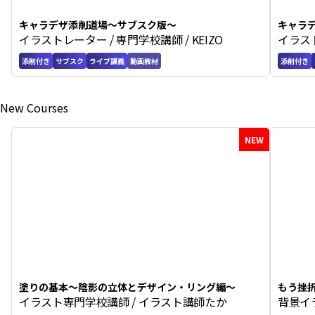
キャラデザ添削道場〜サブスク版〜
キャラ
イラストレーター / 専門学校講師 / KEIZO
イラスト
編〜
添削付き
サブスク
ライブ講義
動画教材
添削付き
New Courses
NEW
塗りの基本〜陰影の立体とデザイン・リング編〜
もう挫
イラスト専門学校講師 / イラスト講師たか
背景イ