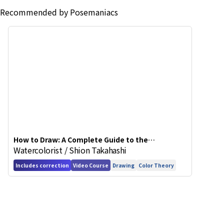
Recommended by Posemaniacs
How to Draw: A Complete Guide to the
Watercolorist / Shion Takahashi
Fundamentals of Improving Your Art
Includes correction
Video Course
Drawing
Color Theory