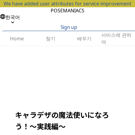
We have added user attributes for service improvement
POSEMANIACS
한국어
Sign up
서비스에 관하
찾기
배우기
Home
여
キャラデザの魔法使いになろ
う！〜実践編〜