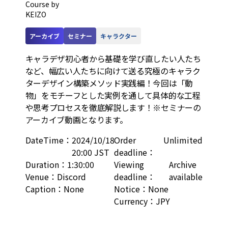
Course by
KEIZO
アーカイブ
セミナー
キャラクター
キャラデザ初心者から基礎を学び直したい人たち
など、幅広い人たちに向けて送る究極のキャラク
ターデザイン構築メソッド実践編！今回は「動
物」をモチーフとした実例を通して具体的な工程
や思考プロセスを徹底解説します！※セミナーの
アーカイブ動画となります。
DateTime
：
2024/10/18
Order
Unlimited
20:00 JST
deadline
：
Duration
：
1:30:00
Viewing
Archive
Venue
：
Discord
deadline
：
available
Caption
：
None
Notice
：
None
Currency
：
JPY