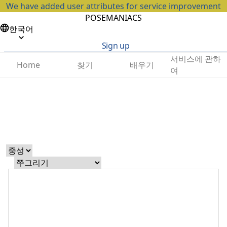
We have added user attributes for service improvement
POSEMANIACS
한국어
Sign up
서비스에 관하
찾기
배우기
Home
여