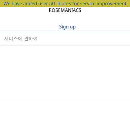
We have added user attributes for service improvement
POSEMANIACS
Sign up
서비스에 관하여