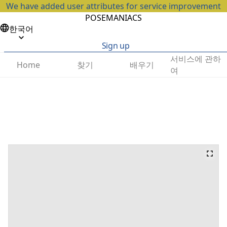
We have added user attributes for service improvement
POSEMANIACS
한국어
Sign up
서비스에 관하
찾기
배우기
Home
여