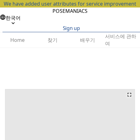
We have added user attributes for service improvement
POSEMANIACS
한국어
Sign up
서비스에 관하
찾기
배우기
Home
여