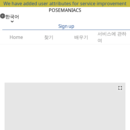
We have added user attributes for service improvement
POSEMANIACS
한국어
Sign up
서비스에 관하
찾기
배우기
Home
여