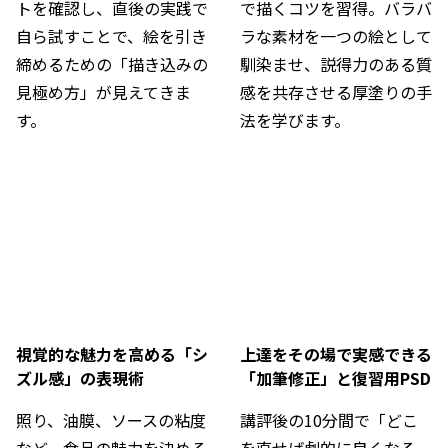
トを確認し、直後の実践で
で描くコツを習得。バラバ
自ら試すことで、絵を引き
ラな素材を一つの絵として
締めるための「描き込みの
馴染ませ、説得力のある質
見極め方」が見えてきま
感を共存させる厚塗りの手
す。
法を学びます。
視覚的な魅力を高める「シ
上達をその場で実感できる
ズル感」の表現術
「加筆修正」と復習用PSD
照り、油膜、ソースの粘度
講評後の10分間で「どこ
など、食品の魅力を決める
を直せば劇的に良くなる