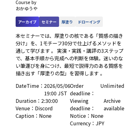
Course by
おかゆうや
アーカイブ
セミナー
厚塗り
ドローイング
本セミナーでは、厚塗りの核である「質感の描き
分け」を、1モチーフ30分で仕上げるメソッドを
通して学びます 。 実演・実践・講評の3ステップ
で、基本手順から完成への判断を体験。迷いのな
い筆運びを身につけ、最短で説得力のある質感を
描き出す「厚塗りの型」を習得します 。
DateTime
：
2026/05/06
Order
Unlimited
19:00 JST
deadline
：
Duration
：
2:30:00
Viewing
Archive
Venue
：
Discord
deadline
：
available
Caption
：
None
Notice
：
None
Currency
：
JPY