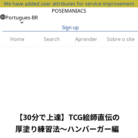
We have added user attributes for service improvement
POSEMANIACS
Portugues-BR
Sign up
Home
Search
Aprender
Sobre o site
【30分で上達】TCG絵師直伝の
厚塗り練習法〜ハンバーガー編