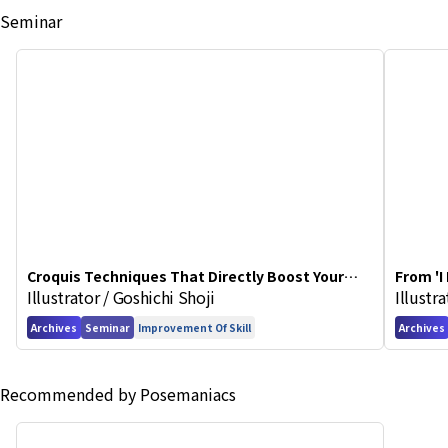
Seminar
Croquis Techniques That Directly Boost Your
From 'I
Illustrator / Goshichi Shoji
Illustr
Illustration Skills
in Art 
Archives
Seminar
Improvement Of Skill
Archives
Recommended by Posemaniacs