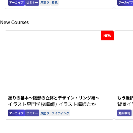
アーカイブ
セミナー
厚塗り
着色
アーカイブ
New Courses
NEW
塗りの基本〜陰影の立体とデザイン・リング編〜
もう挫
イラスト専門学校講師 / イラスト講師たか
背景イ
アーカイブ
セミナー
厚塗り
ライティング
動画教材