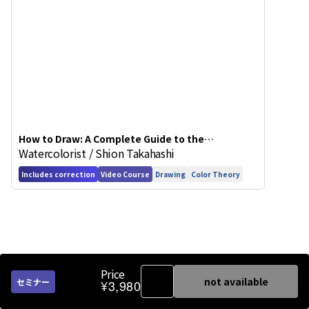
How to Draw: A Complete Guide to the
Watercolorist / Shion Takahashi
Fundamentals of Improving Your Art
Includes correction
Video Course
Drawing
Color Theory
Price
not available
セミナー
¥3,980