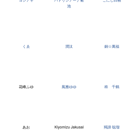
池
くゑ
潤汰
銅☆萬福
花峰ふゆ
風雅ゆゆ
柊 千鶴
あお
Kiyomizu Jakusai
羯諦 聡瑠