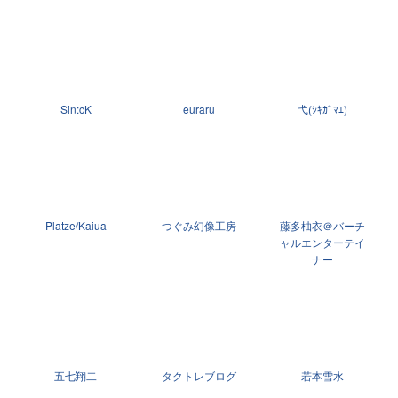
Sin:cK
euraru
弋(ｼｷｶﾞﾏｴ)
Platze/Kaiua
つぐみ幻像工房
藤多柚衣＠バーチ
ャルエンターテイ
ナー
五七翔二
タクトレブログ
若本雪水