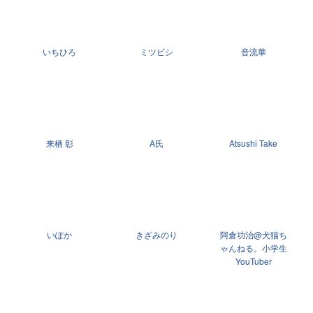
いちひろ
ミツビシ
音流華
来栖 彰
A氏
Atsushi Take
いぽか
きざみのり
阿倉功治@犬猫ち
ゃんねる。小学生
YouTuber