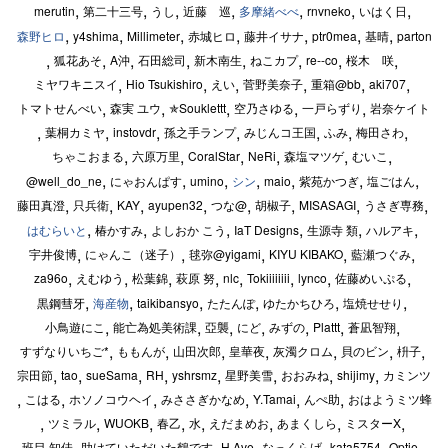
,
,
,
,
,
,
,
merutin
第二十三号
うし
近藤 巡
rnvneko
いはく日
多摩緒べべ
,
,
,
,
,
,
,
y4shima
Millimeter
赤城ヒロ
藤井イサナ
ptr0mea
基晴
parton
森野ヒロ
,
,
,
,
,
,
,
,
狐花あそ
A沖
石田総司
新木南生
ねこカプ
re--co
桜木 咲
,
,
,
,
,
,
ミヤワキニスイ
Hio Tsukishiro
えい
菅野美奈子
重箱@bb
aki707
,
,
,
,
,
トマトせんべい
森実 ユウ
✯Souklettt
空乃さゆる
一戸らずり
岩奈ケイト
,
,
,
,
,
,
,
葉桐カミヤ
instovdr
孫之手ランプ
みじんコ王国
ふみ
梅田さわ
,
,
,
,
,
,
ちゃこおまる
六原万里
CoralStar
NeRi
森塩マツゲ
むいこ
,
,
,
,
,
,
,
@well_do_ne
にゃおんぱす
umino
maio
紫苑かつぎ
塩ごはん
シン
,
,
,
,
,
,
,
,
藤田真澄
只兵衛
KAY
ayupen32
つな@
胡椒子
MISASAGI
うさぎ専務
,
,
,
,
,
,
椿かすみ
よしおか こう
IaT Designs
生源寺 類
ハルアキ
はむらいと
,
,
,
,
,
宇井俊博
にゃんこ（迷子）
毬弥@yigami
KIYU KIBAKO
藍瀬つぐみ
,
,
,
,
,
,
,
,
za96o
えむゆう
松葉錦
萩原 努
nlc
Tokiiiiiiii
lynco
佐藤めいぷる
,
,
,
,
,
,
黒鋼彗牙
taikibansyo
たたんぽ
ゆたかちひろ
塩焼せせり
海産物
,
,
,
,
,
,
,
小鳥遊にこ
能亡為処美術課
亞襲
にど
みずの
Plattt
蒼凪智翔
,
,
,
,
,
,
,
すずなりいちご*
ももんが
山田次郎
皇華夜
灰濁クロム
貝のビン
枡子
,
,
,
,
,
,
,
,
宗田節
tao
sueSama
RH
yshrsmz
星野美雪
おおみね
shijimy
カミンツ
,
,
,
,
,
,
こはる
ホソノコウヘイ
みささぎかなめ
Y.Tamai
んぺ助
おはようミツ蜂
,
,
,
,
,
,
,
,
ツミラル
WUOKB
春乙
水
えだまめお
あまくしら
ミスターX
,
,
,
,
,
,
班目 知佳
助けていただいた鶴です
H.Ave
なっくらげ
kata5754
Optie