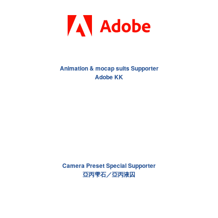
Animation & mocap suits Supporter
Adobe KK
Camera Preset Special Supporter
亞丙雫石／亞丙液囚