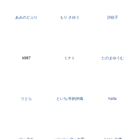
あみのどぷり
もり さゆう
沙絵子
k987
ミナト
たのまゆうむ
リとら
といち/羊飼伊織
halta
ヨシアキ
パトリシアーナ菊
こにし白栖