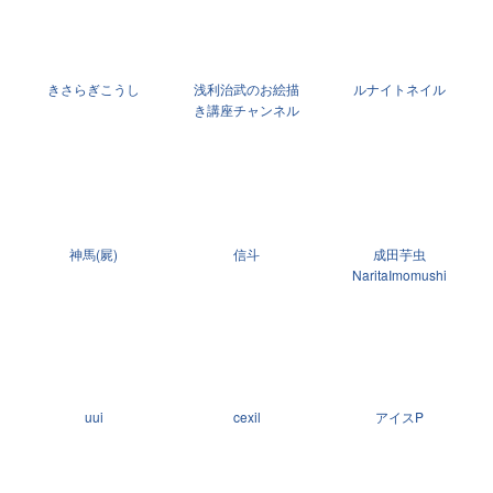
きさらぎこうし
浅利治武のお絵描
ルナイトネイル
き講座チャンネル
神馬(屍)
信斗
成田芋虫
NaritaImomushi
uui
cexil
アイスP