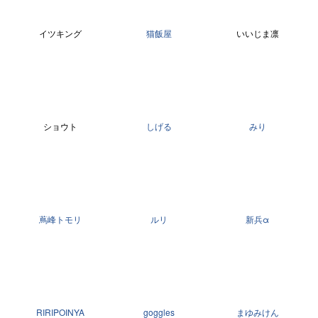
イツキング
猫飯屋
いいじま凛
ショウト
しげる
みり
蔦峰トモリ
ルリ
新兵α
RIRIPOINYA
goggles
まゆみけん