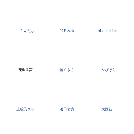
こらんだむ
卯月みゆ
nishitoshi.net
花重里実
輪立さく
かぴばら
上総乃クゥ
澄田佑貴
大西巷一