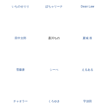
いちのせりり
ぽちゃリーナ
Dean Law
田中太郎
斎川ちの
夏城 准
雪藤蒼
シーべ
えるある
チャオラー
くろゆき
宇須田