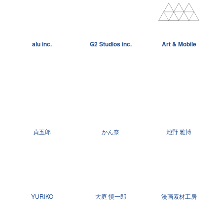
alu inc.
G2 Studios inc.
Art & Mobile
貞五郎
かん奈
池野 雅博
YURIKO
大庭 慎一郎
漫画素材工房