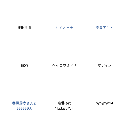
旅田康貴
りくと王子
春夏アキト
mon
ケイコウミドリ
マディン
😎風露😎さんと
唯世ゆに
pypypyo14
999999人
*TadaseYuni