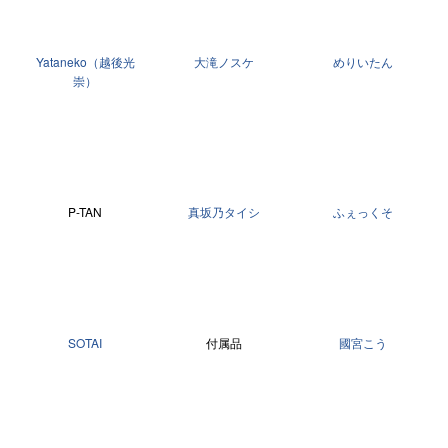
Yataneko（越後光
大滝ノスケ
めりいたん
崇）
P-TAN
真坂乃タイシ
ふぇっくそ
SOTAI
付属品
國宮こう