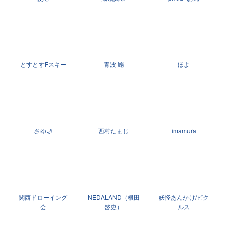
とすとすFスキー
青波 鰯
ほよ
さゆ🌙
西村たまじ
imamura
関西ドローイング
NEDALAND（根田
妖怪あんかけ/ピク
会
啓史）
ルス