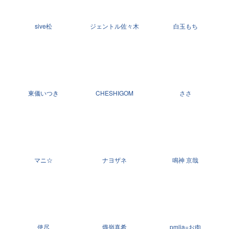
sive松
ジェントル佐々木
白玉もち
東儀いつき
CHESHIGOM
ささ
マニ☆
ナヨザネ
鳴神 京哉
使尽
熾嶺真希
pmlia=お肉