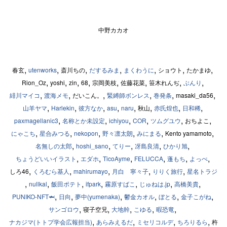
中野カカオ
,
,
,
,
,
,
,
春玄
斎川ちの
ショウト
たかまゆ
utenworks
だするみま
まくわうに
,
,
,
,
,
,
,
,
Rion_Oz
yoshi
zin
68
宗岡美枝
佐藤花菜
笹木れんぢ
ぶんり
,
,
,
,
,
,
だいこん。
masaki_da56
緋川マイコ
渡海メモ
緊縛師ボンレス
巻発条
,
,
,
,
,
,
,
,
秋山
山羊ヤマ
Harlekin
彼方なか
asu
naru
赤氏煌也
日和稀
,
,
,
,
,
,
おちよこ
paxmagellanic3
名称とか未設定
ichiyou
COR
ツムグユウ
,
,
,
,
,
,
Kento yamamoto
にゃこち
星合みつる
nekopon
野々凛太朗
みにまる
,
,
,
,
,
名無しの太郎
hoshi_sano
てりー
冴島良清
ひかり旭
,
,
,
,
,
,
ちょうどいいイラスト
エダホ
TicoAyme
FELUCCA
蓬もち
よっぺ
,
,
,
,
,
しろ46
くろむら基人
mahirumayo
月白 寧々子
りりく旅行
星名トラジ
,
,
,
,
,
,
,
nullkal
飯田ポテト
ifpark
霧原すばこ
じゅねは.jp
高橋美貴
,
,
,
,
,
,
PUNIKO-NFT🦈
日向
夢中(yumenaka)
鬱金カオル
ぼとる
金子こがね
,
,
,
,
,
寝子空兄
サンゴロウ
大地幹
こゆる
暇恐竜
,
,
,
,
杵
ナカジマ(トトプ学会広報担当)
あらみえるだ
ミセリコルデ
ちろりるら