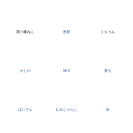
四つ葉ねこ
恵那
くらうん
かじの
Mr.3
第七
ばいでん
むみじゃらし
凪