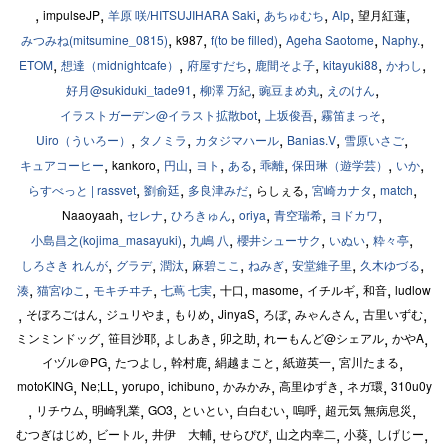
,
,
,
,
,
,
impulseJP
望月紅蓮
羊原 咲/HITSUJIHARA Saki
あちゅむち
Alp
,
,
,
,
,
k987
みつみね(mitsumine_0815)
f(to be filled)
Ageha Saotome
Naphy.
,
,
,
,
,
,
ETOM
想達（midnightcafe）
府屋すだち
鹿間そよ子
kitayuki88
かわし
,
,
,
,
好月@sukiduki_tade91
柳澤 万紀
豌豆まめ丸
えのけん
,
,
,
イラストガーデン@イラスト拡散bot
上坂俊吾
霧笛まっそ
,
,
,
,
,
Uiro（ういろー）
タノミラ
カタジマハール
Banias.V
雪原いさご
,
,
,
,
,
,
,
,
kankoro
キュアコーヒー
円山
ヨト
ある
乖離
保田琳（遊学芸）
いか
,
,
,
,
,
,
らしぇる
らすべっと | rassvet
劉俞廷
多良津みだ
宮崎カナタ
match
,
,
,
,
,
,
Naaoyaah
セレナ
ひろきゅん
oriya
青空瑞希
ヨドカワ
,
,
,
,
,
小島昌之(kojima_masayuki)
九嶋 八
櫻井シューサク
いぬい
粋々亭
,
,
,
,
,
,
,
しろさき れんが
グラデ
潤汰
麻碧ここ
ねみぎ
安堂維子里
久木ゆづる
,
,
,
,
,
,
,
,
十口
masome
イチルギ
和音
ludlow
湊
猫宮ゆこ
モキチヰチ
七蔦 七実
,
,
,
,
,
,
,
,
そぼろごはん
ジュリやま
もりめ
JinyaS
ろぼ
みゃんさん
古里いずむ
,
,
,
,
,
,
ミンミンドッグ
笹目沙耶
よしあき
卯之助
れーもんど@シェアル
かやA
,
,
,
,
,
,
イヅル＠PG
たつよし
幹村鹿
絹越まこと
紙遊英一
宮川たまる
,
,
,
,
,
,
,
motoKING
Ne;LL
yorupo
ichibuno
かみかみ
高里ゆずき
ネガ環
310u0y
,
,
,
,
,
,
,
,
リチウム
明崎乳業
GO3
といとい
白白むい
嗚呼
超元気 無病息災
,
,
,
,
,
,
,
むつぎはじめ
ビートル
井伊 大輔
せらぴぴ
山之内幸二
小葵
しげじー