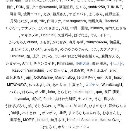
,
,
,
,
,
,
,
,
目白
PON
蓮
クコ@cuconoki
華蓮望月
玄くろ
ymhtzr250
TUKUNE
,
,
,
,
,
,
,
司書 司
波野ココロ
えみ
藤原さん
オビエパト
まっさん
紅緑生茶
,
,
,
,
,
,
,
丹羽にわか
スボ
ziiz
白河フナ
risa sugawara
増尾久寿
Rachel♪
,
,
,
,
,
,
くぐろー
ナナフシ
こいでさきこ
八朔
中尾 里穂
mimoza
赤竹ただきち
,
,
,
,
,
,
,
マキタヌキ
Originfall
久遠巧斗
ぱげねこ
ぞん
イトー
,
,
,
,
,
,
がっちゃんVtuber
よもぎ
かわせみ
海月 冬華
Yomyon4634
朝昼兼
,
,
,
,
,
,
あじゃうえ
ひろい
ふみあき
めぐめぐめぐみん
うた
カクノクテ
,
,
,
,
,
,
EilMitake
酸
庄介
けいる
ラルルPおよび神谷友輔くん
森野かえる
,
,
,
,
,
,
,
たまぞー
Ami.T
チキンロイド
KmmrJam
渋谷 雅恵
小雨大豆
╰[ ⁰﹏⁰ ]╯
,
,
,
,
,
Kazuomi Yamashiro
カゲロォ▽▲
月成蒼衣
きみしまユイ
enki
,
,
,
,
,
,
,
,
高音あると
ajiji
OGGMarine
Marron.Blog
ゆづきみや
eri-
大貴
Irprpr
,
,
,
,
,
,
MITAONSYA
佐々木よしの
あのりゃ
甘夏そら
WaraiUsagi.t
スズナシ
,
,
,
,
,
,
,
,
べてぃ
はらみ
ポン助
tehe
とらじた
makomopon
que
長江 朋美
,
,
,
,
,
,
,
hiyosaku
戒[kai]
9inch
あけわた緋留
ヤマミチ
うむ
柳ひろ
,
,
,
,
,
,
うぽぽぴろち
焔
そらうみれい
平地マコ
Mitani.S
ひまのもり
洋燈らんぷ
,
,
,
,
,
,
,
Yohji.
ハトとねこ
ボンボン
UNP
まぐろなちゃんねる
おぎさんし
,
,
,
,
,
,
栗茶色
MOE子
tatsumi
綺月るり
Hirofumi Sakamoto
Haruka Oze
,
はちろく
ホリ・ヌンティウス