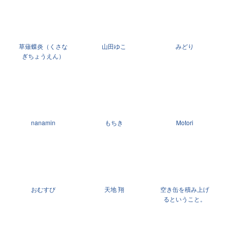
草薙蝶炎（くさな
山田ゆこ
みどり
ぎちょうえん）
nanamin
もちき
Motori
おむすび
天地 翔
空き缶を積み上げ
るということ。