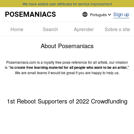
We have added user attributes for service improvement
POSEMANIACS
Sign up
Português
Home
Search
Aprender
Sobre o site
About Posemaniacs
Posemaniacs.com is a royalty free pose reference for all artists. our mission
is
“to create free learning material for all people who want to be an artist.”
We are small teams it would be great if you are happy to help us.
1st Reboot Supporters of 2022 Crowdfunding