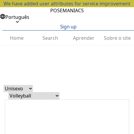
We have added user attributes for service improvement
POSEMANIACS
Português
Sign up
Home
Search
Aprender
Sobre o site