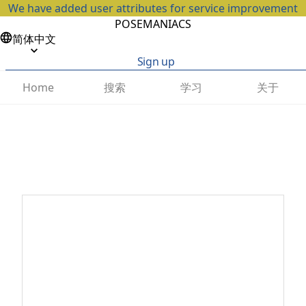
We have added user attributes for service improvement
POSEMANIACS
简体中文
Sign up
搜索
学习
关于
Home