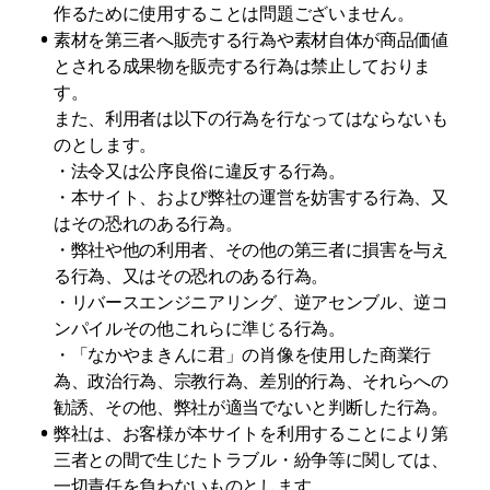
作るために使用することは問題ございません。
•
素材を第三者へ販売する行為や素材自体が商品価値
とされる成果物を販売する行為は禁止しておりま
す。

また、利用者は以下の行為を行なってはならないも
のとします。

・法令又は公序良俗に違反する行為。

・本サイト、および弊社の運営を妨害する行為、又
はその恐れのある行為。

・弊社や他の利用者、その他の第三者に損害を与え
る行為、又はその恐れのある行為。

・リバースエンジニアリング、逆アセンブル、逆コ
ンパイルその他これらに準じる行為。

・「なかやまきんに君」の肖像を使用した商業行
為、政治行為、宗教行為、差別的行為、それらへの
勧誘、その他、弊社が適当でないと判断した行為。
•
弊社は、お客様が本サイトを利用することにより第
三者との間で生じたトラブル・紛争等に関しては、
一切責任を負わないものとします。