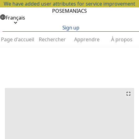
We have added user attributes for service improvement
POSEMANIACS
Français
Sign up
Page d'accueil
Rechercher
Apprendre
À propos