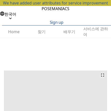
We have added user attributes for service improvement
POSEMANIACS
한국어
Sign up
서비스에 관하
찾기
배우기
Home
여