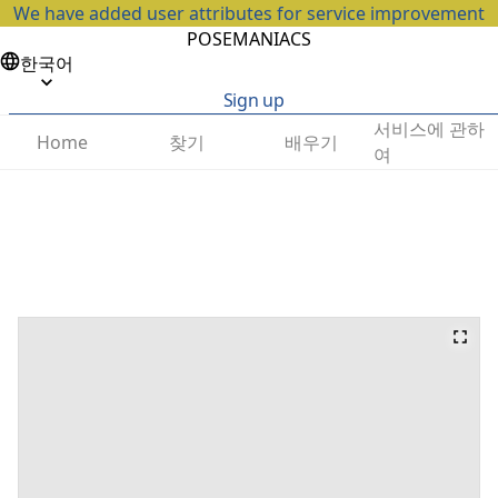
We have added user attributes for service improvement
POSEMANIACS
한국어
Sign up
서비스에 관하
찾기
배우기
Home
여