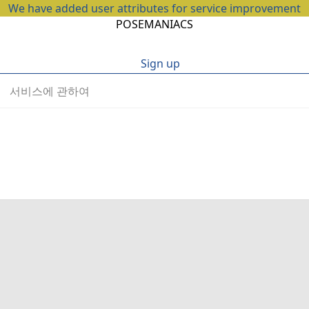
We have added user attributes for service improvement
POSEMANIACS
Sign up
서비스에 관하여