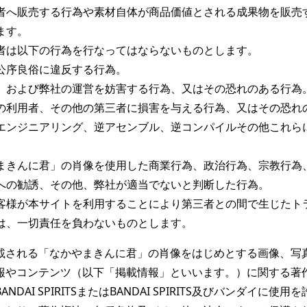
者へ販売する行為や素材自体が商品価値とされる成果物を販売
す。

者は以下の行為を行なってはならないものとします。

公序良俗に違反する行為。

、および弊社の運営を妨害する行為、又はその恐れのある行為。
の利用者、その他の第三者に損害を与える行為、又はその恐れの
エンジニアリング、逆アセンブル、逆コンパイルその他これら
まきんに君」の肖像を使用した商業行為、政治行為、宗教行為
への勧誘、その他、弊社が適当でないと判断した行為。
客様が本サイトを利用することにより第三者との間で生じたト
は、一切責任を負わないものとします。
載される「なかやまきんに君」の肖像をはじめとする画像、写
報やコンテンツ（以下「掲載情報」といいます。）に関する著
NDAI SPIRITSまたはBANDAI SPIRITS及びバンダイに使