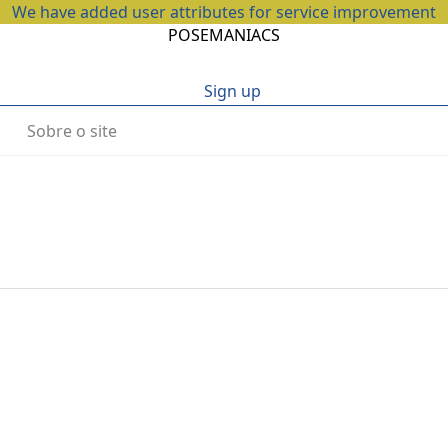
We have added user attributes for service improvement
POSEMANIACS
Sign up
Sobre o site