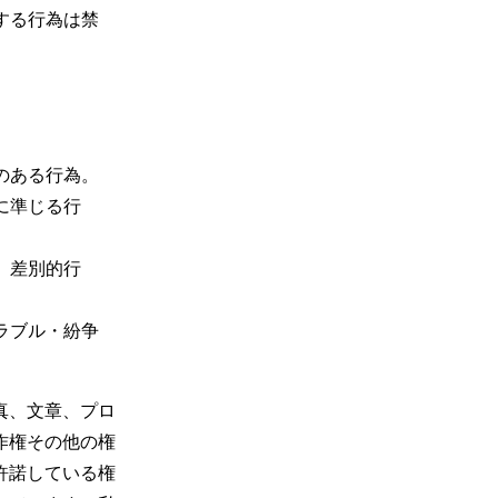
する行為は禁


ある行為。

に準じる行
、差別的行
ラブル・紛争
真、文章、プロ
作権その他の権
用を許諾している権