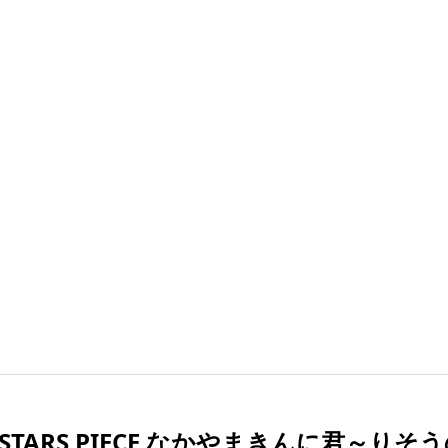
E STARS PIECE なかやまきんに君～りそ