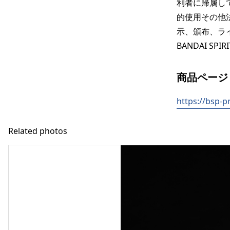
利者に帰属し
的使用その他
示、頒布、ラ
BANDAI S
商品ページ
https://bsp-p
Related photos