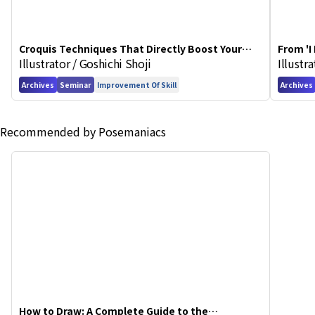
Croquis Techniques That Directly Boost Your
From 'I
Illustrator / Goshichi Shoji
Illustr
Illustration Skills
in Art 
Archives
Seminar
Improvement Of Skill
Archives
Recommended by Posemaniacs
How to Draw: A Complete Guide to the