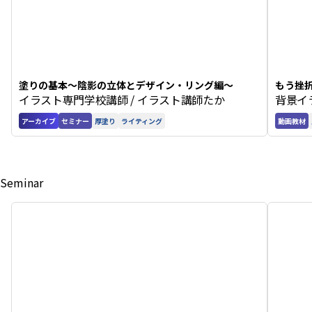
塗りの基本〜陰影の立体とデザイン・リング編〜
もう挫
イラスト専門学校講師 / イラスト講師たか
背景イ
アーカイブ
セミナー
厚塗り
ライティング
動画教材
Seminar