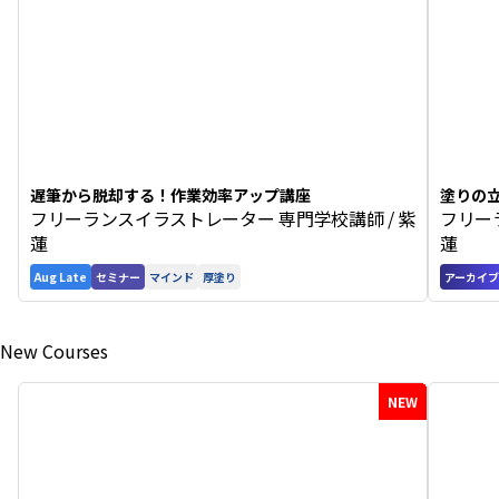
遅筆から脱却する！作業効率アップ講座
塗りの
フリーランスイラストレーター 専門学校講師 / 紫
フリー
解説
蓮
蓮
Aug Late
セミナー
マインド
厚塗り
アーカイブ
New Courses
NEW