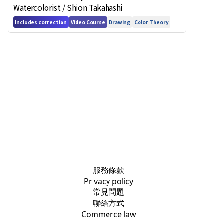
Watercolorist / Shion Takahashi
Fundamentals of Improving Your Art
Includes correction
Video Course
Drawing
Color Theory
服務條款
Privacy policy
常見問題
聯絡方式
Commerce law