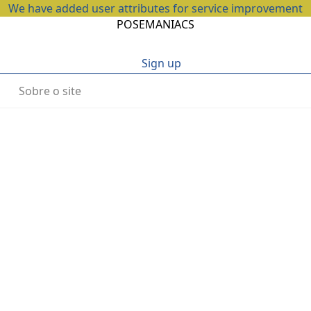
We have added user attributes for service improvement
POSEMANIACS
Sign up
Sobre o site