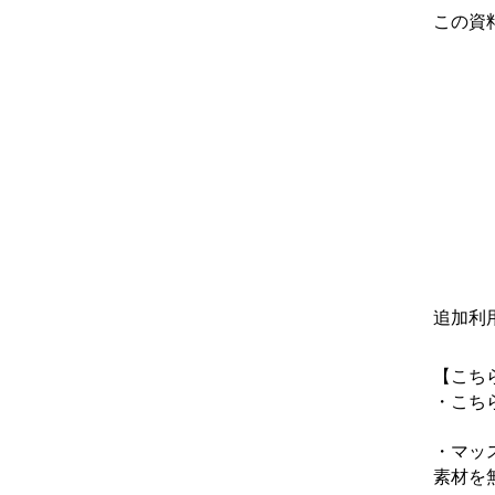
この資
追加利
【こち
・こち
・マッ
素材を