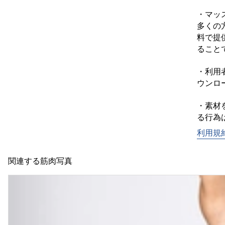
・マッ
多くの
料で提
ることで
・利用
ウンロ
・素材
利用規
関連する筋肉写真