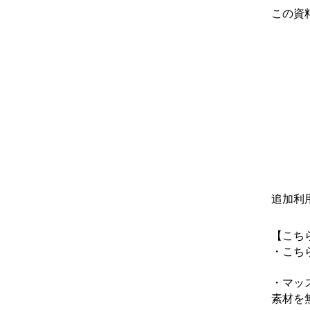
この資
追加利
【こち
・こち
・マッ
素材を