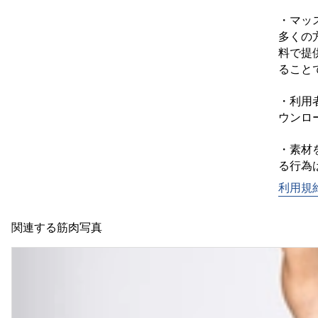
・マッ
多くの
料で提
ることで
・利用
ウンロ
・素材
利用規
関連する筋肉写真