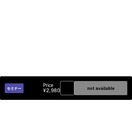
Price
not available
セミナー
¥2,980