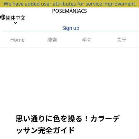
We have added user attributes for service improvement
POSEMANIACS
简体中文
Sign up
搜索
学习
关于
Home
思い通りに色を操る！カラーデ
ッサン完全ガイド